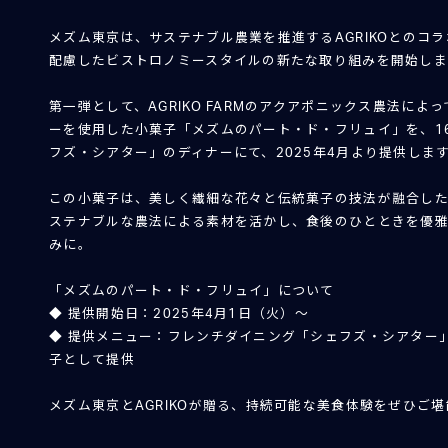
メズム東京は、サステナブル農業を推進するAGRIKOとのコ
配慮したビストロノミースタイルの新たな取り組みを開始し
第一弾として、AGRIKO FARMのアクアポニックス農法に
ーを使用した小菓子「メズムのパート・ド・フリュイ」を、1
フズ・シアター」のディナーにて、2025年4月より提供しま
この小菓子は、美しく繊細な花々と伝統菓子の技法が融合した
ステナブルな農法による素材を活かし、食後のひとときを優
みに。
「メズムのパート・ド・フリュイ」について
◆ 提供開始日：2025年4月1日（火）～
◆ 提供メニュー：フレンチダイニング「シェフズ・シアター
子として提供
メズム東京とAGRIKOが贈る、持続可能な美食体験をぜひご