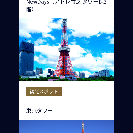
NewDays（アトレ竹芝 タワー棟2
階）
観光スポット
東京タワー