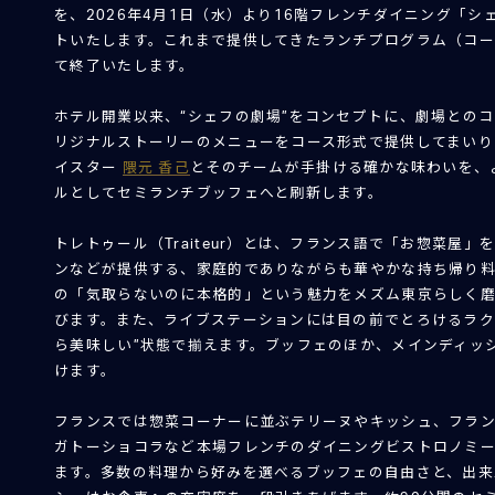
を、2026年4月1日（水）より16階フレンチダイニング「
トいたします。これまで提供してきたランチプログラム（コース
て終了いたします。
ホテル開業以来、“シェフの劇場”をコンセプトに、劇場との
リジナルストーリーのメニューをコース形式で提供してまいり
イスター
隈元 香己
とそのチームが手掛ける確かな味わいを、
ルとしてセミランチブッフェへと刷新します。
トレトゥール（Traiteur）
とは、フランス語で「お惣菜屋」
ンなどが提供する、家庭的でありながらも華やかな持ち帰り
の「気取らないのに本格的」という魅力をメズム東京らしく
びます。また、ライブステーションには目の前でとろけるラク
ら美味しい”状態で揃えます。ブッフェのほか、メインディッ
けます。
フランスでは惣菜コーナーに並ぶテリーヌやキッシュ、フラ
ガトーショコラなど本場フレンチのダイニングビストロノミ
ます。多数の料理から好みを選べるブッフェの自由さと、出来