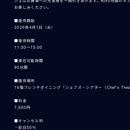
シュはお食事への充実度を一段引きあげます。約90分間のセ
お楽しみください。
■提供開始
2026年4月1日（水）
■提供時間
11:30～15:00
■滞在可能時間
90分間
■提供場所
16階フレンチダイニング「シェフズ・シアター（Chef’s Thea
■料金
7,600円
■キャンセル料
・前日50％