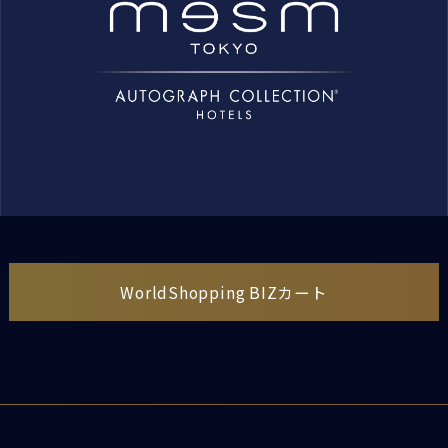
WorldShopping BIZカート