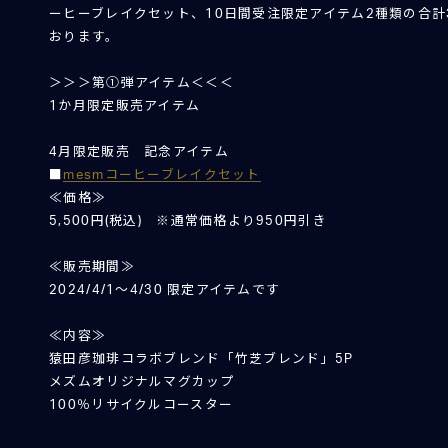
ーヒーブレイクセット、10日間受注限定アイテム2種類の合計
おります。
＞＞＞第①弾アイテム＜＜＜
1か月限定販売アイテム
4月限定販売 記念アイテム
■
mesmコーヒーブレイクセット
≪価格≫
5,500円(税込) ※通常価格より950円引き
≪販売期間≫
2024/4/1～4/30 限定アイテムです
≪内容≫
猿田彦珈琲コラボブレンド「竹芝ブレンド」5P
メズムオリジナルマグカップ
100％リサイクルコースター