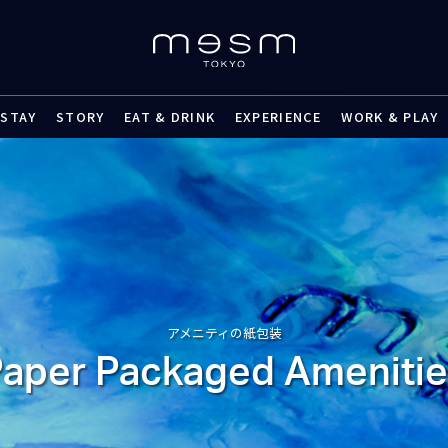
STAY
STORY
EAT & DRINK
EXPERIENCE
WORK & PLAY
アメニティの紙包装
aper Packaged Ameniti